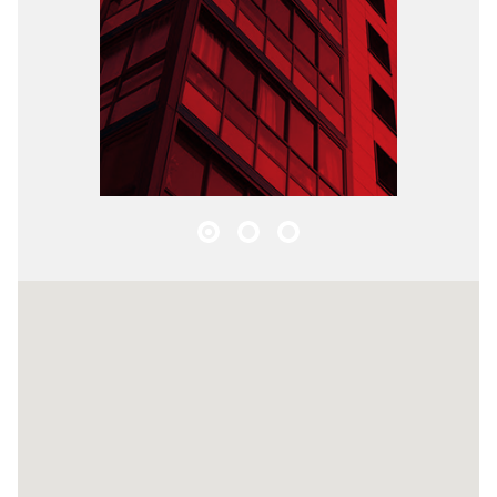
primera convocatoria 18:00
segunda convocatoria 18:30
lugar Calzada de los Fuertes y 
oriente conjunto El Calvario, Ba
Alto